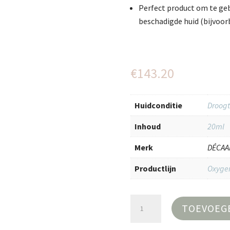
Perfect product om te geb
beschadigde huid (bijvoor
€
143.20
Huidconditie
Droogt
Inhoud
20ml
Merk
DÉCAA
Productlijn
Oxygen
Oxygen
TOEVOEG
Serum+
20ml