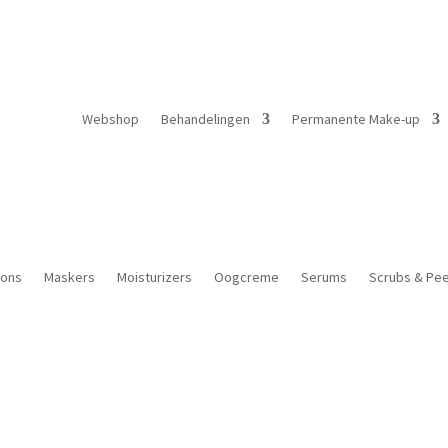
Webshop
Behandelingen
Permanente Make-up
ions
Maskers
Moisturizers
Oogcreme
Serums
Scrubs & Pee