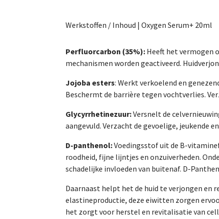
Werkstoffen / Inhoud | Oxygen Serum+ 20ml
Perfluorcarbon (35%):
Heeft het vermogen o
mechanismen worden geactiveerd. Huidverjon
Jojoba esters
: Werkt verkoelend en genezend
Beschermt de barrière tegen vochtverlies. Ver
Glycyrrhetinezuur:
Versnelt de celvernieuwing
aangevuld. Verzacht de gevoelige, jeukende en 
D-panthenol:
Voedingsstof uit de B-vitaminef
roodheid, fijne lijntjes en onzuiverheden. On
schadelijke invloeden van buitenaf. D-Panthen
Daarnaast helpt het de huid te verjongen en r
elastineproductie, deze eiwitten zorgen ervoo
het zorgt voor herstel en revitalisatie van cel