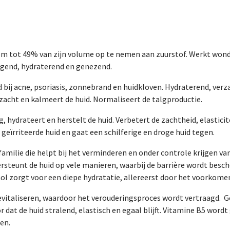
aantal
m tot 49% van zijn volume op te nemen aan zuurstof. Werkt w
gend, hydraterend en genezend.
 bij acne, psoriasis, zonnebrand en huidkloven. Hydraterend, ve
zacht en kalmeert de huid. Normaliseert de talgproductie.
, hydrateert en herstelt de huid. Verbetert de zachtheid, elastici
geïrriteerde huid en gaat een schilferige en droge huid tegen.
amilie die helpt bij het verminderen en onder controle krijgen van
dersteunt de huid op vele manieren, waarbij de barrière wordt besc
ol zorgt voor een diepe hydratatie, allereerst door het voorkomen
evitaliseren, waardoor het verouderingsproces wordt vertraagd. G
r dat de huid stralend, elastisch en egaal blijft. Vitamine B5 wo
len.