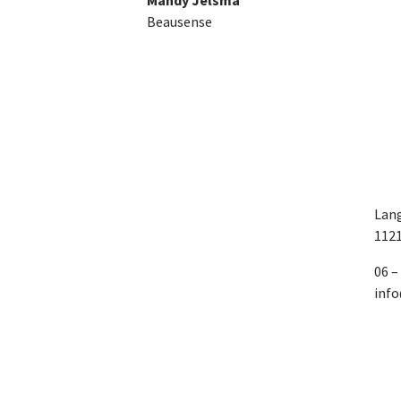
Beausense
Lang
112
06 –
inf