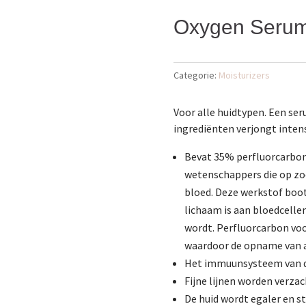
Oxygen Seru
Categorie:
Moisturizers
Voor alle huidtypen. Een ser
ingrediënten verjongt intens
Bevat 35% perfluorcarbon
wetenschappers die op zo
bloed. Deze werkstof boot
lichaam is aan bloedcelle
wordt. Perfluorcarbon voo
waardoor de opname van a
Het immuunsysteem van de
Fijne lijnen worden verzac
De huid wordt egaler en s