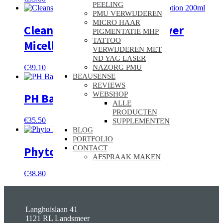
PEELING
PMU VERWIJDEREN
MICRO HAAR
Cleansing & Make-up Remover
PIGMENTATIE MHP
TATTOO
Micellar Lotion 200ml
VERWIJDEREN MET
ND YAG LASER
€
39.10
NAZORG PMU
BEAUSENSE
REVIEWS
WEBSHOP
PH Balancing Lotion 150ml
ALLE
PRODUCTEN
€
35.50
SUPPLEMENTEN
BLOG
PORTFOLIO
CONTACT
Phyto Lotion 150ml
AFSPRAAK MAKEN
€
38.80
Langhuislaan 41
1121 RL Landsmeer