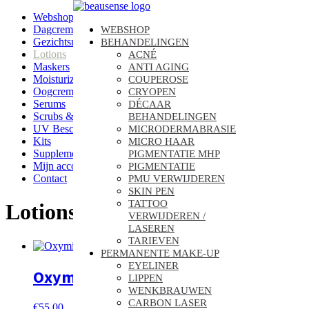
Webshop
Dagcreme
WEBSHOP
Gezichtsreinigers
BEHANDELINGEN
Lotions
ACNÉ
Maskers
ANTI AGING
Moisturizers
COUPEROSE
Oogcreme
CRYOPEN
Serums
DÉCAAR
Scrubs & Peelings
BEHANDELINGEN
UV Bescherming
MICRODERMABRASIE
Kits
MICRO HAAR
Supplementen
PIGMENTATIE MHP
Mijn account
PIGMENTATIE
Contact
PMU VERWIJDEREN
SKIN PEN
TATTOO
Lotions
VERWIJDEREN /
LASEREN
TARIEVEN
PERMANENTE MAKE-UP
EYELINER
Oxymist 100ml
LIPPEN
WENKBRAUWEN
CARBON LASER
€
55.00