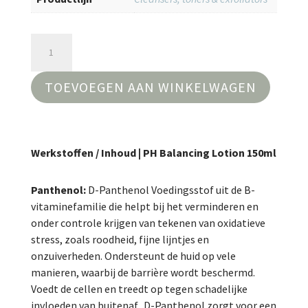
PH
Balancing
Lotion
TOEVOEGEN AAN WINKELWAGEN
150ml
aantal
Werkstoffen / Inhoud | PH Balancing Lotion 150ml
Panthenol:
D-Panthenol Voedingsstof uit de B-
vitaminefamilie die helpt bij het verminderen en
onder controle krijgen van tekenen van oxidatieve
stress, zoals roodheid, fijne lijntjes en
onzuiverheden. Ondersteunt de huid op vele
manieren, waarbij de barrière wordt beschermd.
Voedt de cellen en treedt op tegen schadelijke
invloeden van buitenaf. D-Panthenol zorgt voor een