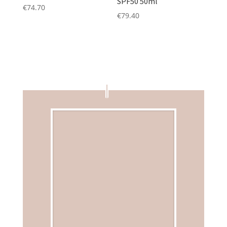
SPF50 50ml
€
74.70
€
79.40