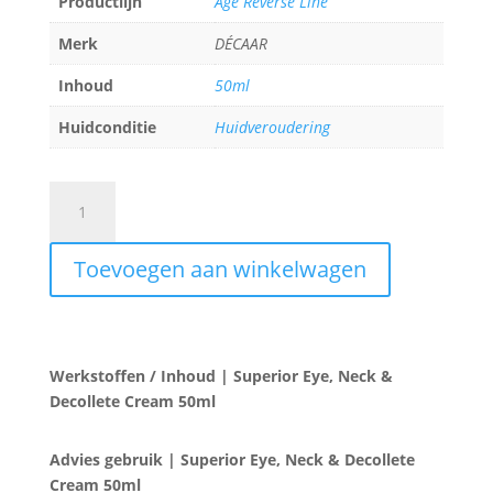
Productlijn
Age Reverse Line
Merk
DÉCAAR
Inhoud
50ml
Huidconditie
Huidveroudering
Superior
Eye,
Neck
Toevoegen aan winkelwagen
&
Decollete
Cream
50ml
aantal
Werkstoffen / Inhoud | Superior Eye, Neck &
Decollete Cream 50ml
Advies gebruik | Superior Eye, Neck & Decollete
Cream 50ml