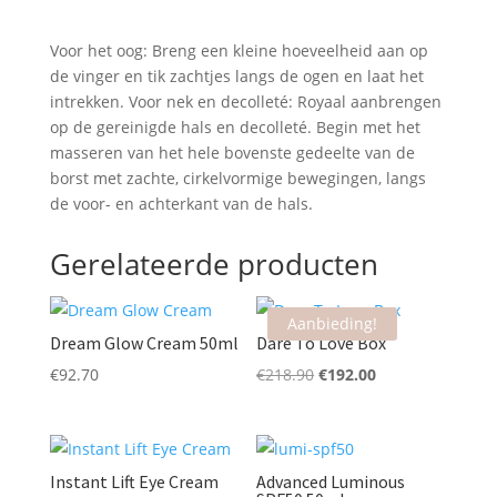
Voor het oog: Breng een kleine hoeveelheid aan op
de vinger en tik zachtjes langs de ogen en laat het
intrekken. Voor nek en decolleté: Royaal aanbrengen
op de gereinigde hals en decolleté. Begin met het
masseren van het hele bovenste gedeelte van de
borst met zachte, cirkelvormige bewegingen, langs
de voor- en achterkant van de hals.
Gerelateerde producten
Aanbieding!
Dream Glow Cream 50ml
Dare To Love Box
Oorspronkelijke
Huidige
€
92.70
€
218.90
€
192.00
prijs
prijs
was:
is:
€218.90.
€192.00.
Instant Lift Eye Cream
Advanced Luminous