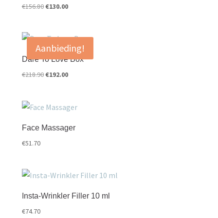
Oorspronkelijke
Huidige
€
156.80
€
130.00
prijs
prijs
was:
is:
€156.80.
€130.00.
Aanbieding!
Dare To Love Box
Oorspronkelijke
Huidige
€
218.90
€
192.00
prijs
prijs
was:
is:
€218.90.
€192.00.
Face Massager
€
51.70
Insta-Wrinkler Filler 10 ml
€
74.70