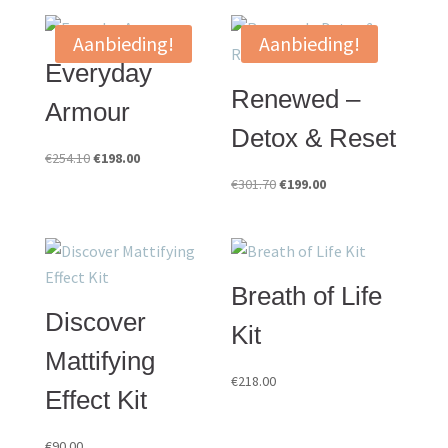
Aanbieding!
Aanbieding!
Everyday
Renewed –
Armour
Detox & Reset
Oorspronkelijke
Huidige
€
254.10
€
198.00
prijs
prijs
Oorspronkelijke
Huidige
€
301.70
€
199.00
was:
is:
prijs
prijs
€254.10.
€198.00.
was:
is:
€301.70.
€199.00.
Breath of Life
Discover
Kit
Mattifying
€
218.00
Effect Kit
€
90.00