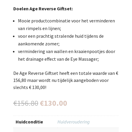
Doelen Age Reverse Giftset:
Mooie productcombinatie voor het verminderen
van rimpels en lijnen;
voor een prachtig stralende huid tijdens de
aankomende zomer;
vermindering van wallen en kraaienpootjes door
het drainage effect van de Eye Massager;
De Age Reverse Giftset heeft een totale waarde van €
156,80 maar wordt nu tijdelijk aangeboden voor
slechts € 130,00!
Oorspronkelijke
Huidige
€
156.80
€
130.00
prijs
prijs
was:
is:
Huidconditie
Huidveroudering
€156.80.
€130.00.