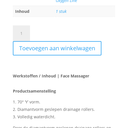
Oxygen Line
Inhoud
1 stuk
Face
Massager
aantal
Toevoegen aan winkelwagen
Werkstoffen / Inhoud | Face Massager
Productsamenstelling
70° ‘Y’ vorm.
Diamantvorm geslepen drainage rollers.
Volledig waterdicht.
Door de diamantvorm geslepen drainage rollers en