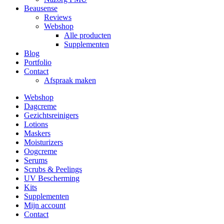
Beausense
Reviews
Webshop
Alle producten
Supplementen
Blog
Portfolio
Contact
Afspraak maken
Webshop
Dagcreme
Gezichtsreinigers
Lotions
Maskers
Moisturizers
Oogcreme
Serums
Scrubs & Peelings
UV Bescherming
Kits
Supplementen
Mijn account
Contact