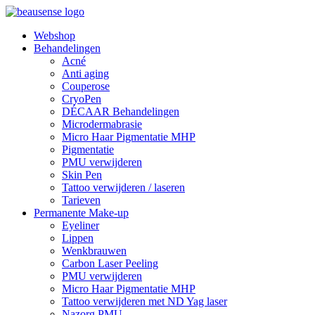
Webshop
Behandelingen
Acné
Anti aging
Couperose
CryoPen
DÉCAAR Behandelingen
Microdermabrasie
Micro Haar Pigmentatie MHP
Pigmentatie
PMU verwijderen
Skin Pen
Tattoo verwijderen / laseren
Tarieven
Permanente Make-up
Eyeliner
Lippen
Wenkbrauwen
Carbon Laser Peeling
PMU verwijderen
Micro Haar Pigmentatie MHP
Tattoo verwijderen met ND Yag laser
Nazorg PMU