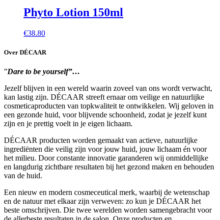
Phyto Lotion 150ml
€
38.80
Over DÉCAAR
”
Dare to be yourself”…
Jezelf blijven in een wereld waarin zoveel van ons wordt verwacht,
kan lastig zijn. DÉCAAR streeft ernaar om veilige en natuurlijke
cosmeticaproducten van topkwaliteit te ontwikkelen. Wij geloven in
een gezonde huid, voor blijvende schoonheid, zodat je jezelf kunt
zijn en je prettig voelt in je eigen lichaam.
DÉCAAR producten worden gemaakt van actieve, natuurlijke
ingrediënten die veilig zijn voor jouw huid, jouw lichaam én voor
het milieu. Door constante innovatie garanderen wij onmiddellijke
en langdurig zichtbare resultaten bij het gezond maken en behouden
van de huid.
Een nieuw en modern cosmeceutical merk, waarbij de wetenschap
en de natuur met elkaar zijn verweven: zo kun je DÉCAAR het
beste omschrijven. Die twee werelden worden samengebracht voor
de allerbeste resultaten in de salon. Onze producten en