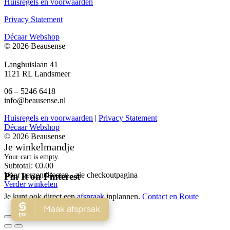
Huisregels en voorwaarden
Privacy Statement
Décaar Webshop
© 2026 Beausense
Langhuislaan 41
1121 RL Landsmeer
06 – 5246 6418
info@beausense.nl
Huisregels en voorwaarden
|
Privacy Statement
Décaar Webshop
© 2026 Beausense
Je winkelmandje
Your cart is empty.
Subtotal:
€
0.00
Voor verzendkosten - zie checkoutpagina
Pin It on Pinterest
Verder winkelen
Je kunt ook direct een
afspraak
inplannen.
Contact en Route