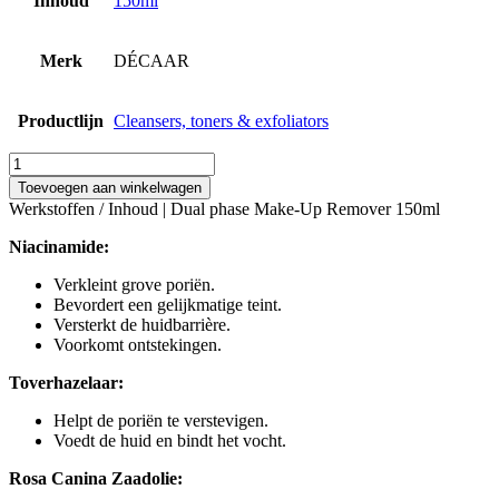
Inhoud
150ml
Merk
DÉCAAR
Productlijn
Cleansers, toners & exfoliators
Dual
phase
Toevoegen aan winkelwagen
Make-
Werkstoffen / Inhoud | Dual phase Make-Up Remover 150ml
Up
Remover
Niacinamide:
150ml
aantal
Verkleint grove poriën.
Bevordert een gelijkmatige teint.
Versterkt de huidbarrière.
Voorkomt ontstekingen.
Toverhazelaar:
Helpt de poriën te verstevigen.
Voedt de huid en bindt het vocht.
Rosa Canina Zaadolie: