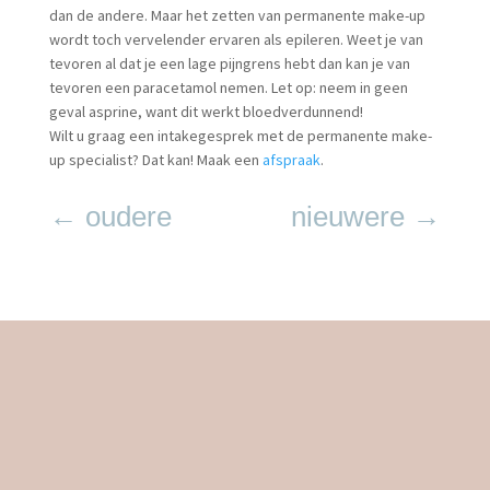
dan de andere. Maar het zetten van permanente make-up
wordt toch vervelender ervaren als epileren. Weet je van
tevoren al dat je een lage pijngrens hebt dan kan je van
tevoren een paracetamol nemen. Let op: neem in geen
geval asprine, want dit werkt bloedverdunnend!
Wilt u graag een intakegesprek met de permanente make-
up specialist? Dat kan! Maak een
afspraak
.
←
oudere
nieuwere
→