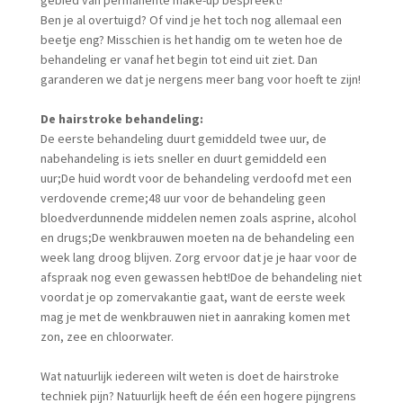
gebied van permanente make-up bespreekt!
Ben je al overtuigd? Of vind je het toch nog allemaal een
beetje eng? Misschien is het handig om te weten hoe de
behandeling er vanaf het begin tot eind uit ziet. Dan
garanderen we dat je nergens meer bang voor hoeft te zijn!
De hairstroke behandeling:
De eerste behandeling duurt gemiddeld twee uur, de
nabehandeling is iets sneller en duurt gemiddeld een
uur;De huid wordt voor de behandeling verdoofd met een
verdovende creme;48 uur voor de behandeling geen
bloedverdunnende middelen nemen zoals asprine, alcohol
en drugs;De wenkbrauwen moeten na de behandeling een
week lang droog blijven. Zorg ervoor dat je je haar voor de
afspraak nog even gewassen hebt!Doe de behandeling niet
voordat je op zomervakantie gaat, want de eerste week
mag je met de wenkbrauwen niet in aanraking komen met
zon, zee en chloorwater.
Wat natuurlijk iedereen wilt weten is doet de hairstroke
techniek pijn? Natuurlijk heeft de één een hogere pijngrens